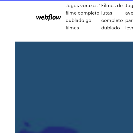
Jogos vorazes 1
Filmes de
Jog
filme completo
lutas
ave
dublado go
completo
par
filmes
dublado
lev