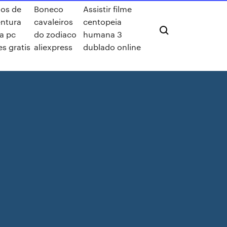
os de
Boneco
Assistir filme
ntura
cavaleiros
centopeia
a pc
do zodiaco
humana 3
es gratis
aliexpress
dublado online